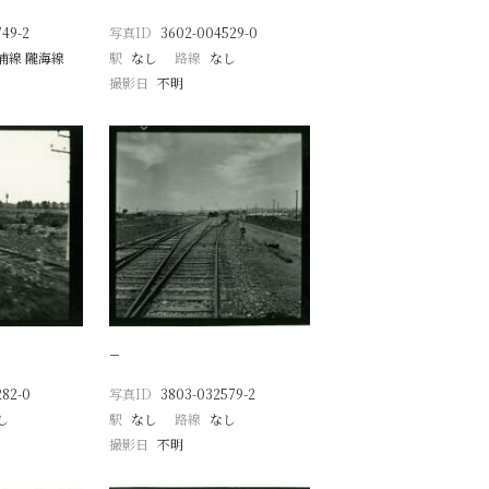
49-2
写真ID
3602-004529-0
浦線 隴海線
駅
なし
路線
なし
撮影日
不明
−
282-0
写真ID
3803-032579-2
し
駅
なし
路線
なし
撮影日
不明