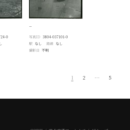
−
724-0
写真ID
3804-037101-0
し
駅
なし
路線
なし
撮影日
不明
1
2
…
5