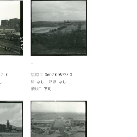
−
224-0
写真ID
3602-005728-0
し
駅
なし
路線
なし
撮影日
不明