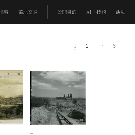
検索
華北交通
公開目的
AI・技術
活動
1
2
…
5
−