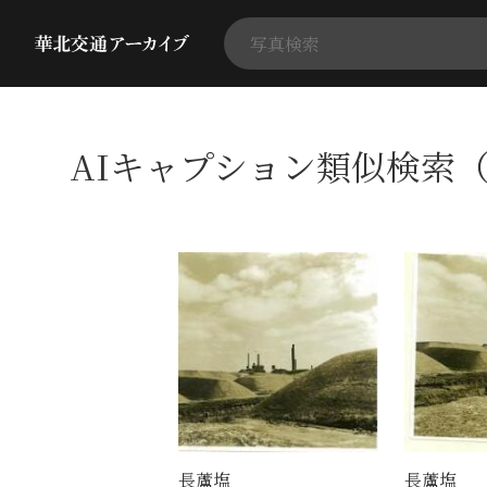
AIキャプション類似検索（
長蘆塩
長蘆塩