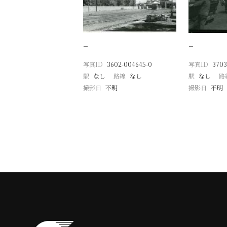
−
−
写真ID
3602-004645-0
写真ID
3703
駅
なし
路線
なし
駅
なし
路
撮影日
不明
撮影日
不明