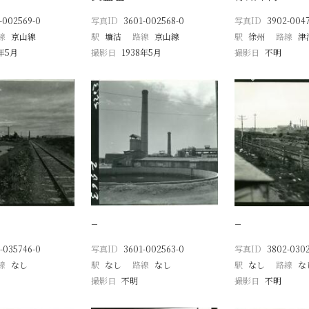
-002569-0
写真ID
3601-002568-0
写真ID
3902-0047
線
京山線
駅
塘沽
路線
京山線
駅
徐州
路線
津
8年5月
撮影日
1938年5月
撮影日
不明
−
−
-035746-0
写真ID
3601-002563-0
写真ID
3802-030
線
なし
駅
なし
路線
なし
駅
なし
路線
な
撮影日
不明
撮影日
不明