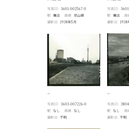
写真ID
3601-002567-0
写真ID
3601
駅
塘沽
路線
京山線
駅
塘沽
路
撮影日
1938年5月
撮影日
193
−
−
写真ID
3603-007226-0
写真ID
3804
駅
なし
路線
なし
駅
なし
路
撮影日
不明
撮影日
不明