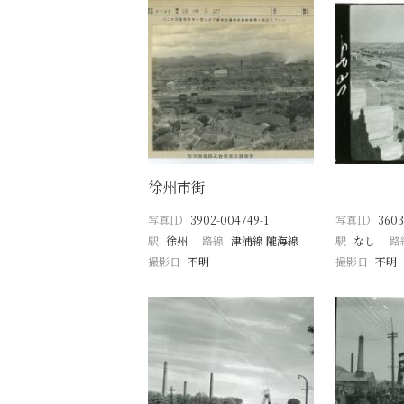
徐州市街
−
写真ID
3902-004749-1
写真ID
3603
駅
徐州
路線
津浦線 隴海線
駅
なし
路
撮影日
不明
撮影日
不明