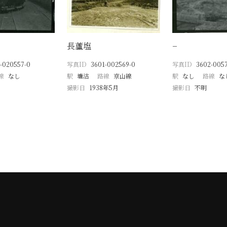
長蘆塩
−
-020557-0
写真ID
3601-002569-0
写真ID
3602-005
線
なし
駅
塘沽
路線
京山線
駅
なし
路線
な
撮影日
1938年5月
撮影日
不明