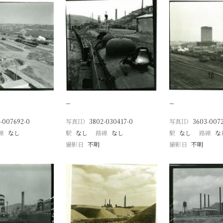
−
−
-007692-0
写真ID
3802-030417-0
写真ID
3603-007
線
なし
駅
なし
路線
なし
駅
なし
路線
な
撮影日
不明
撮影日
不明