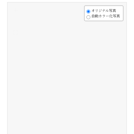
+
オリジナル写真
自動カラー化写真
-