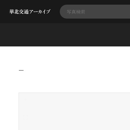
−
+
-