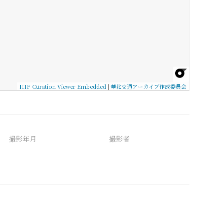
IIIF Curation Viewer Embedded
|
華北交通アーカイブ作成委員会
撮影年月
撮影者
備考