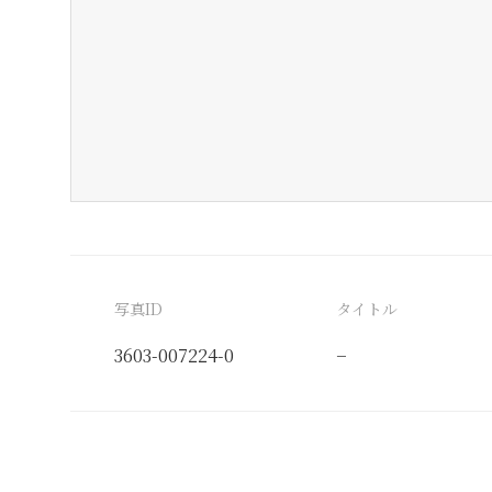
写真ID
タイトル
3603-007224-0
−
分類番号
検閲印