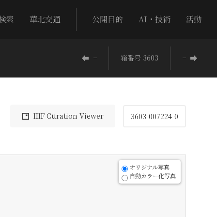
検索
華北交通
公開目的
AI・技術
活動
−
箱番号 3603
−
IIIF Curation Viewer
3603-007224-0
オリジナル写真
自動カラー化写真