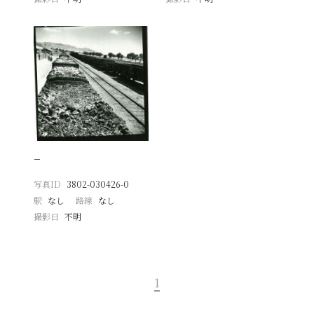
−
写真ID
3802-030426-0
駅
なし
路線
なし
撮影日
不明
1