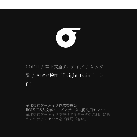
CODH
華北交通アーカイブ
AIタグ一
覧
AIタグ検索〔freight_trains〕（5
件）
華北交通アーカイブ作成委員会
ROIS-DS人文学オープンデータ共同利用センター
華北交通アーカイブで提供するデータのご利用にあ
たっては
ライセンス
をご確認下さい。