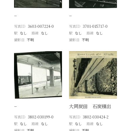
−
−
写真ID
3603-007224-0
写真ID
3701-015717-0
駅
なし
路線
なし
駅
なし
路線
なし
撮影日
不明
撮影日
不明
−
大同炭田 石炭積出
写真ID
3802-030199-0
写真ID
3802-030424-2
駅
なし
路線
なし
駅
なし
路線
なし
撮影日
不明
撮影日
不明