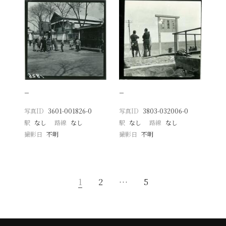
−
−
写真ID
3601-001826-0
写真ID
3803-032006-0
駅
なし
路線
なし
駅
なし
路線
なし
撮影日
不明
撮影日
不明
1
2
…
5