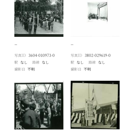
−
−
写真ID
3604-010973-0
写真ID
3802-029619-0
駅
なし
路線
なし
駅
なし
路線
なし
撮影日
不明
撮影日
不明