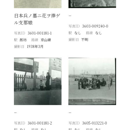
日本兵ノ墓ニ花ヲ捧ゲ
−
ル支那娘
写真ID
3603-009240-0
駅
なし
路線
なし
写真ID
3601-001181-1
撮影日
不明
駅
郎坊
路線
京山線
撮影日
1938年3月
−
−
写真ID
3601-001181-2
写真ID
3605-013221-0
駅
なし
路線
なし
駅
なし
路線
なし