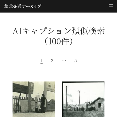
AIキャプション類似検索
（100件）
1
2
…
5