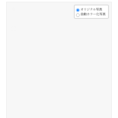
+
オリジナル写真
自動カラー化写真
-