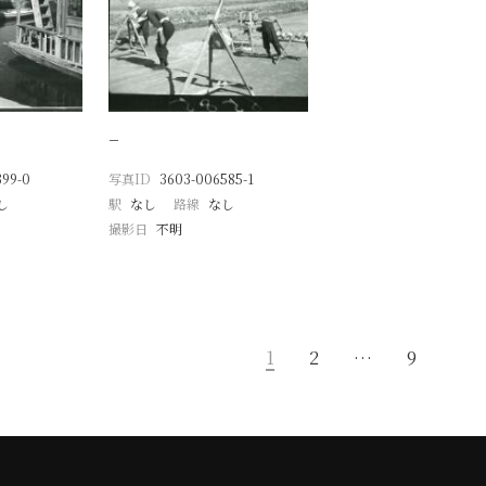
−
399-0
写真ID
3603-006585-1
し
駅
なし
路線
なし
撮影日
不明
1
2
…
9