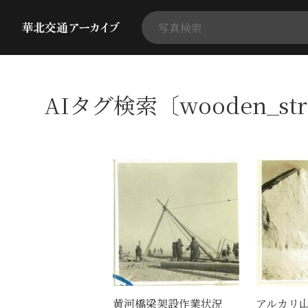
AIタグ検索〔wooden_str
黄河橋梁架設作業状況
アルカリ