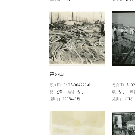
箒の山
−
写真ID
3602-004222-0
写真ID
3602
駅
芝罘
路線
なし
駅
なし
路
撮影日
1938年8月
撮影日
不明