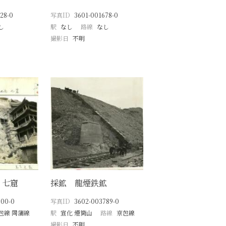
28-0
写真ID
3601-001678-0
し
駅
なし
路線
なし
撮影日
不明
 七窟
採鉱 龍煙鉄鉱
500-0
写真ID
3602-003789-0
包線 同蒲線
駅
宣化 煙筒山
路線
京包線
撮影日
不明