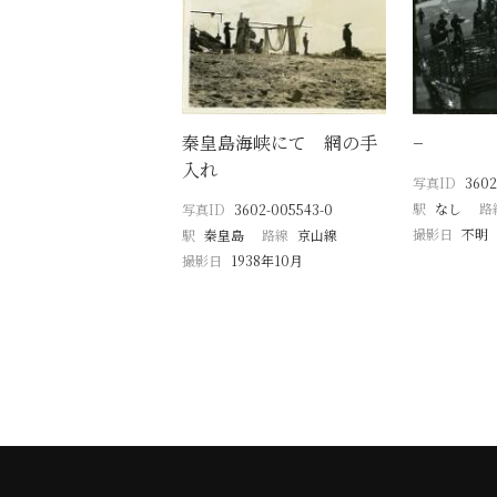
秦皇島海峡にて 網の手
−
入れ
写真ID
3602
駅
なし
路
写真ID
3602-005543-0
撮影日
不明
駅
秦皇島
路線
京山線
撮影日
1938年10月