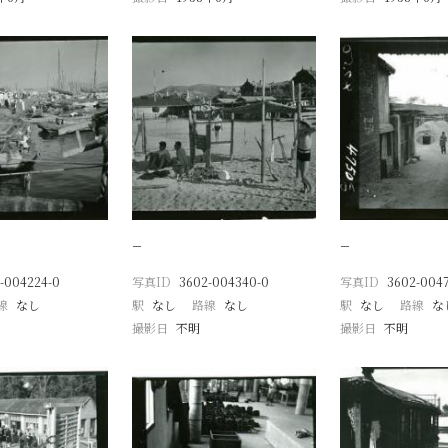
−
−
-004224-0
写真ID
3602-004340-0
写真ID
3602-004
線
なし
駅
なし
路線
なし
駅
なし
路線
な
撮影日
不明
撮影日
不明