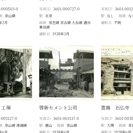
-000503-0
写真ID
3601-000727-0
写真ID
3601-0012
線
京山線
駅
北京
駅
なし
路線
な
8年2月
路線
京包線 京古線 大台線 通州
撮影日
不明
東站線
撮影日
1938年3月
ト工場
啓新セメント公司
雲崗 石仏寺
-003127-0
写真ID
3601-003137-0
写真ID
3601-003
線
京山線 津浦線
駅
唐山
路線
京山線
駅
大同
路線
京
8年6月
撮影日
1938年6月
撮影日
1938年6月