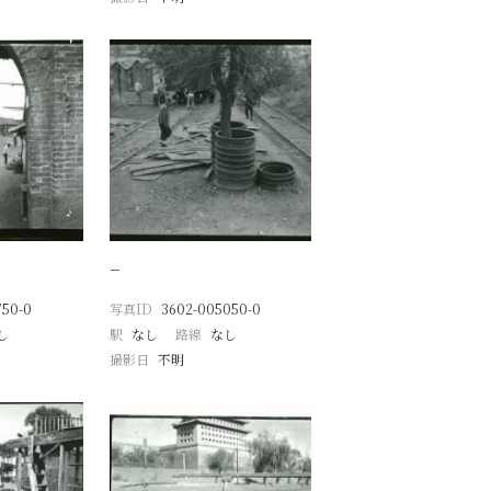
−
750-0
写真ID
3602-005050-0
し
駅
なし
路線
なし
撮影日
不明