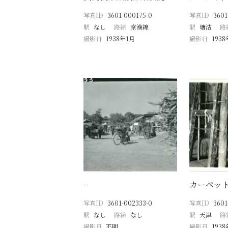
写真ID
3601-000175-0
写真ID
3601
駅
なし
路線
京漢線
駅
塘沽
路
撮影日
1938年1月
撮影日
193
−
カーペッ
写真ID
3601-002333-0
写真ID
3601
駅
なし
路線
なし
駅
天津
路
撮影日
不明
撮影日
193