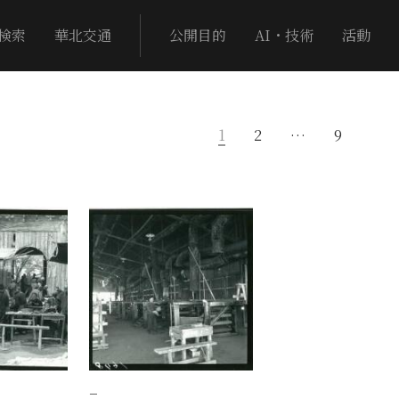
検索
華北交通
公開目的
AI・技術
活動
1
2
…
9
−