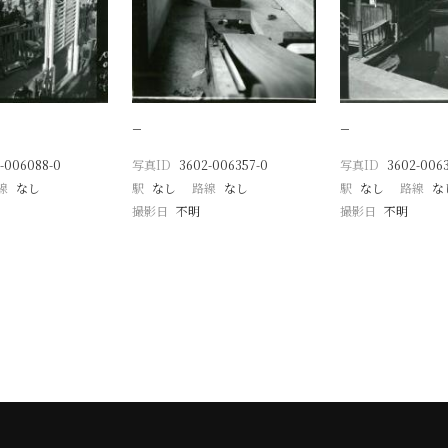
−
−
-006088-0
写真ID
3602-006357-0
写真ID
3602-006
線
なし
駅
なし
路線
なし
駅
なし
路線
な
撮影日
不明
撮影日
不明