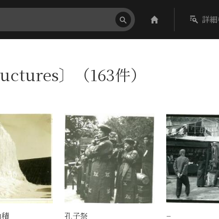
詳細
uctures〕（163件）
山積
孔子祭
−