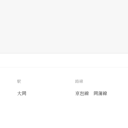
駅
路線
大同
京包線
同蒲線
送付先
使用目的