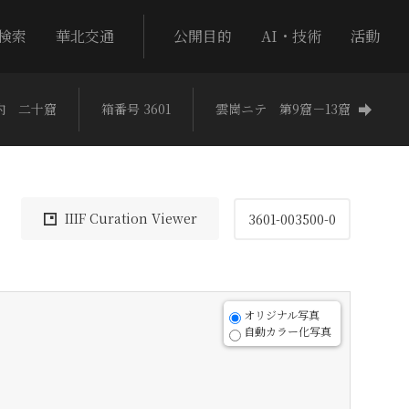
検索
華北交通
公開目的
AI・技術
活動
内 二十窟
箱番号 3601
雲崗ニテ 第9窟－13窟
IIIF Curation Viewer
3601-003500-0
オリジナル写真
自動カラー化写真