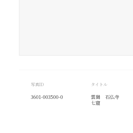
写真ID
タイトル
3601-003500-0
雲崗 石仏寺
七窟
分類番号
検閲印