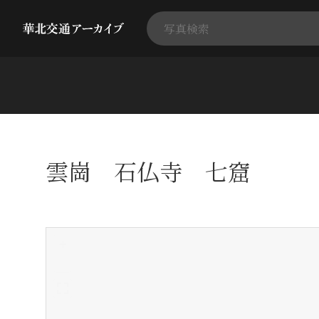
雲崗 石仏寺 七窟
+
-