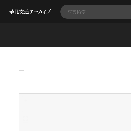
−
+
-