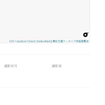
IIIF Curation Viewer Embedded
|
華北交通アーカイブ作成委員会
撮影年月
撮影者
備考