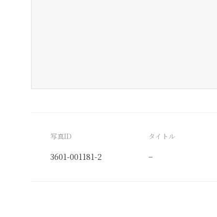
写真ID
タイトル
3601-001181-2
−
分類番号
検閲印