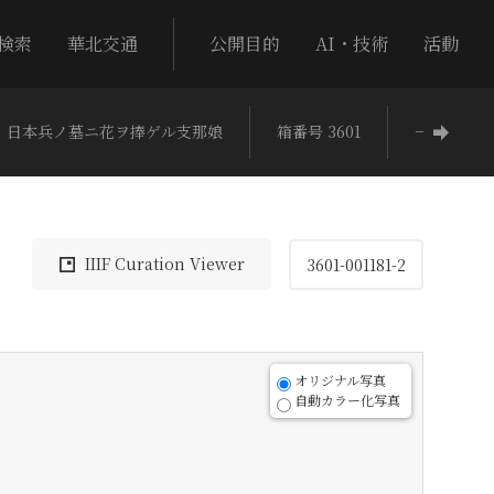
検索
華北交通
公開目的
AI・技術
活動
日本兵ノ墓ニ花ヲ捧ゲル支那娘
箱番号 3601
−
IIIF Curation Viewer
3601-001181-2
オリジナル写真
自動カラー化写真