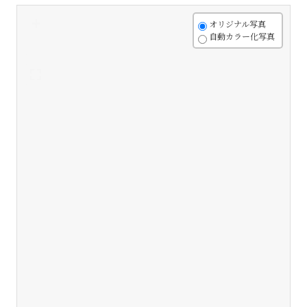
+
オリジナル写真
自動カラー化写真
-