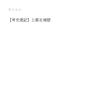
タイトル
【考史遊記】上都北城壁
駅
路線
撮影年月
撮影者