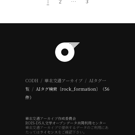
1
2
…
3
CODH
華北交通アーカイブ
AIタグ一
覧
AIタグ検索〔rock_formation〕（56
件）
華北交通アーカイブ作成委員会
ROIS-DS人文学オープンデータ共同利用センター
華北交通アーカイブで提供するデータのご利用にあ
たっては
ライセンス
をご確認下さい。