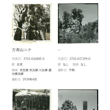
万寿山ニテ
−
写真ID
3701-016845-0
写真ID
3701-017199-0
駅
北京
駅
なし
路線
なし
路線
京包線 京古線 大台線 通
撮影日
不明
州東站線
撮影日
1939年4月