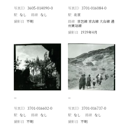
写真ID
3605-014090-0
写真ID
3701-016084-0
駅
なし
路線
なし
駅
北京
撮影日
不明
路線
京包線 京古線 大台線 通
州東站線
撮影日
1939年4月
−
−
写真ID
3701-016602-0
写真ID
3701-016737-0
駅
なし
路線
なし
駅
なし
路線
なし
撮影日
不明
撮影日
不明