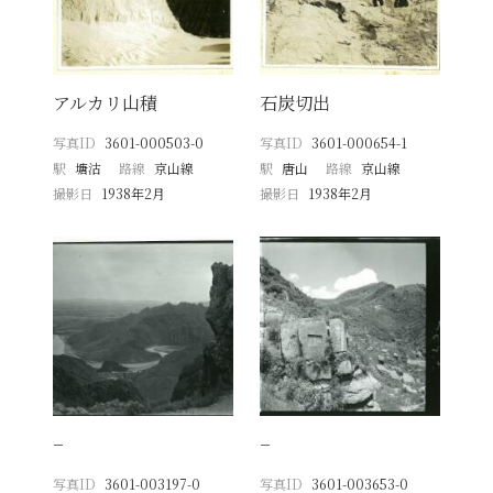
アルカリ山積
石炭切出
写真ID
3601-000503-0
写真ID
3601-000654-1
駅
塘沽
路線
京山線
駅
唐山
路線
京山線
撮影日
1938年2月
撮影日
1938年2月
−
−
写真ID
3601-003197-0
写真ID
3601-003653-0