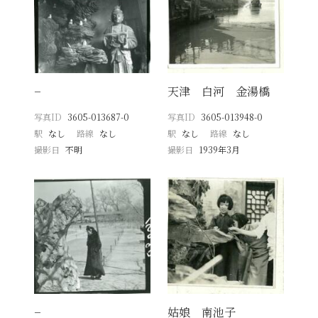
−
天津 白河 金湯橋
写真ID
3605-013687-0
写真ID
3605-013948-0
駅
なし
路線
なし
駅
なし
路線
なし
撮影日
不明
撮影日
1939年3月
−
姑娘 南池子