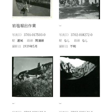
岩塩堀出作業
−
写真ID
3701-017503-0
写真ID
3702-018272-0
駅
運城
路線
同蒲線
駅
なし
路線
なし
撮影日
1939年5月
撮影日
不明
−
−