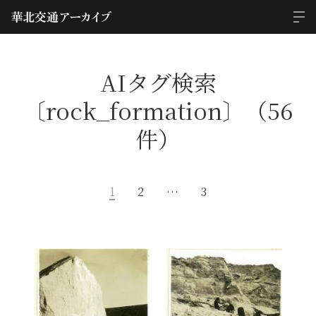
AIタグ検索
〔rock_formation〕（56
件）
1
2
…
3