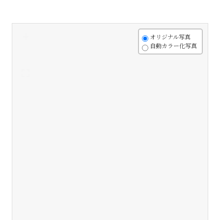
+
オリジナル写真
自動カラー化写真
-