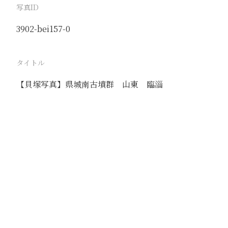
写真ID
3902-bei157-0
タイトル
【貝塚写真】県城南古墳群 山東 臨淄
駅
臨淄
路線
撮影年月