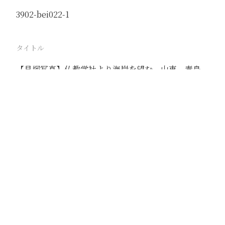
3902-bei022-1
タイトル
【貝塚写真】仏教学社より海岸を望む 山東 青島
駅
青島
路線
膠済線
撮影年月