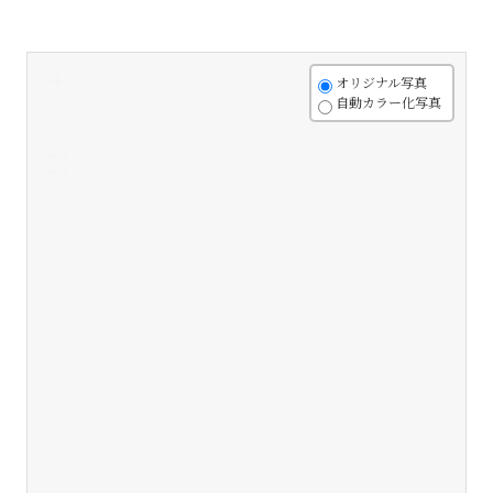
+
オリジナル写真
自動カラー化写真
-