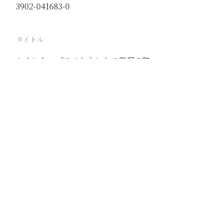
3902-041683-0
タイトル
シナントロプスペキネンセス発掘の跡
駅
周口店
路線
京漢線
周口店線
撮影年月