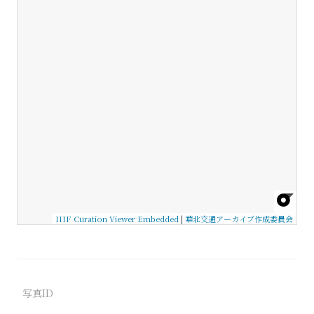
IIIF Curation Viewer Embedded
|
華北交通アーカイブ作成委員会
写真ID