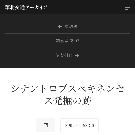
彭城鎮
箱番号 3902
伊太利兵
シナントロプスペキネンセ
ス発掘の跡
3902-041683-0