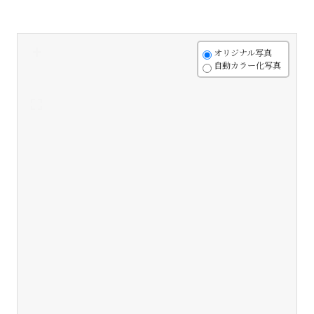
+
オリジナル写真
自動カラー化写真
-