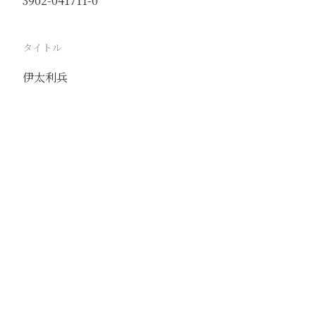
3902-041711-0
タイトル
伊太利兵
駅
北京
路線
京古線
京包線
大台線
通州東站線
撮影年月