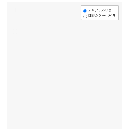
+
オリジナル写真
自動カラー化写真
-