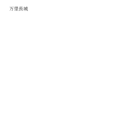
万里長城
駅
古北口
路線
京古線
撮影年月
撮影者