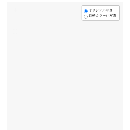
+
オリジナル写真
自動カラー化写真
-