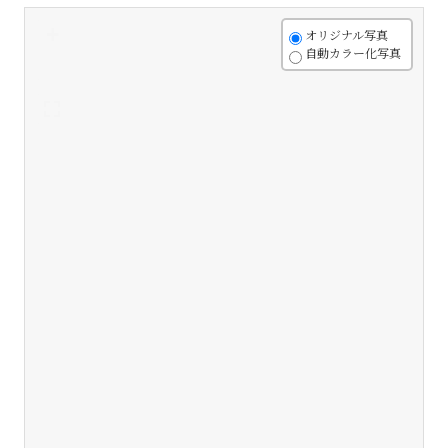
+
オリジナル写真
自動カラー化写真
-