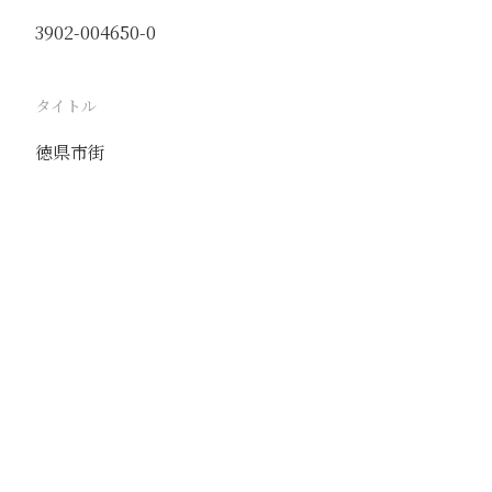
3902-004650-0
タイトル
徳県市街
駅
徳県
路線
石徳線
津浦線
撮影年月