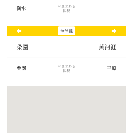
写真のある
衡水
隣駅
津浦線
桑園
黄河涯
写真のある
桑園
平原
隣駅