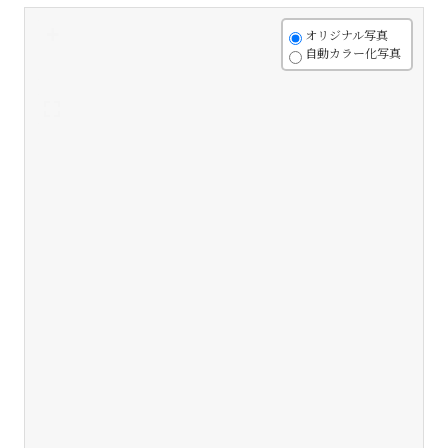
+
オリジナル写真
自動カラー化写真
-