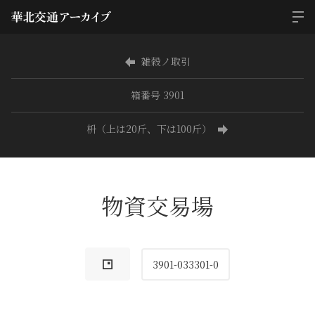
雑穀ノ取引
箱番号 3901
枡（上は20斤、下は100斤）
物資交易場
3901-033301-0