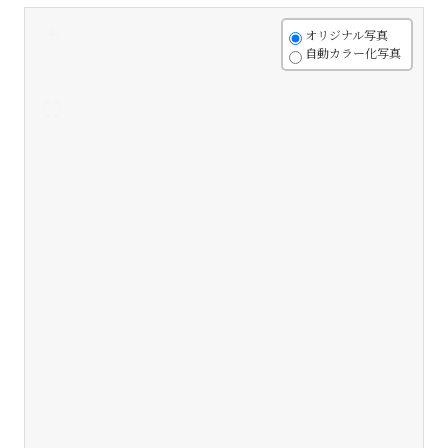
+
オリジナル写真
自動カラー化写真
-