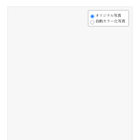
+
オリジナル写真
自動カラー化写真
-