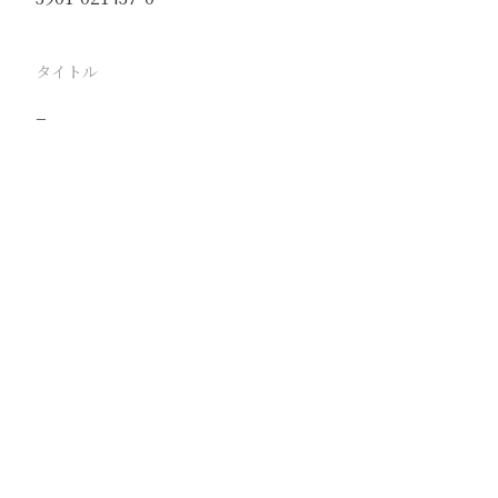
タイトル
−
駅
路線
撮影年月
撮影者