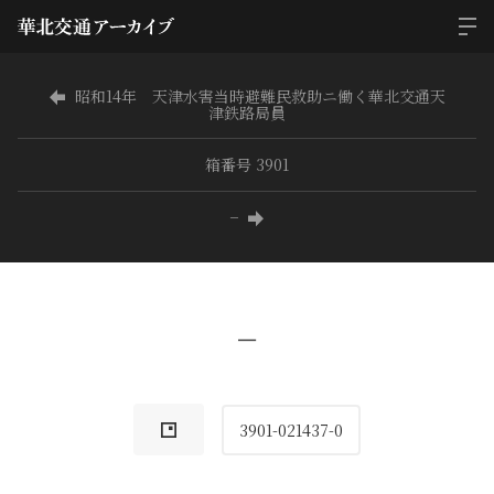
昭和14年 天津水害当時避難民救助ニ働く華北交通天
津鉄路局員
箱番号 3901
−
−
3901-021437-0