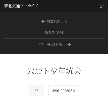
龍煙鉄鉱工人
箱番号 3901
バス 張家口-徳化
穴居ト少年坑夫
3901-020602-0