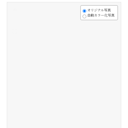
+
オリジナル写真
自動カラー化写真
-