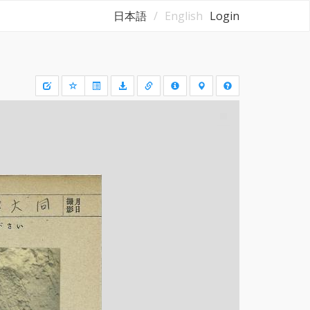
日本語
English
Login
Draw
a
rectangle