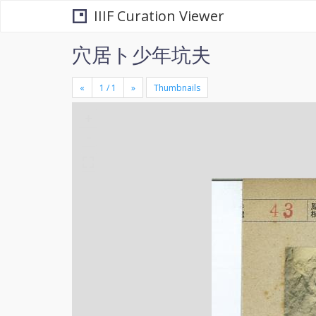
IIIF Curation Viewer
穴居ト少年坑夫
«
»
Thumbnails
+
×
-
se