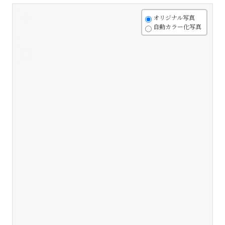
+
オリジナル写真
自動カラー化写真
-