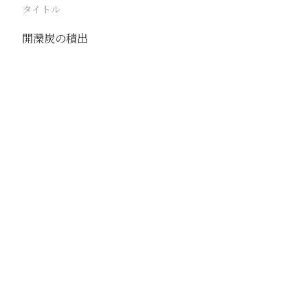
タイトル
開灤炭の積出
駅
秦皇島
路線
京山線
撮影年月
撮影者