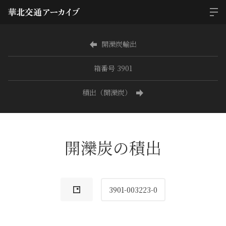
開灤炭輸出
箱番号 3901
積出（開灤炭）
開灤炭の積出
3901-003223-0