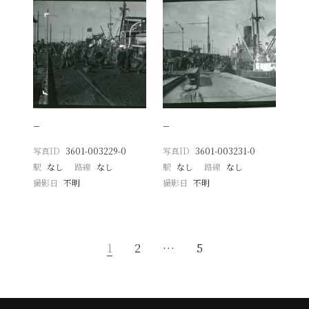
−
−
写真ID
3601-003229-0
写真ID
3601-003231-0
駅
なし
路線
なし
駅
なし
路線
なし
撮影日
不明
撮影日
不明
1
2
…
5