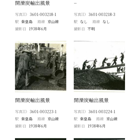
開灤炭輸出風景
−
写真ID
3601-003218-1
写真ID
3601-003218-3
駅
秦皇島
路線
京山線
駅
なし
路線
なし
撮影日
1938年6月
撮影日
不明
開灤炭輸出風景
開灤炭輸出風景
写真ID
3601-003223-1
写真ID
3601-003224-1
駅
秦皇島
路線
京山線
駅
秦皇島
路線
京山線
撮影日
1938年6月
撮影日
1938年6月