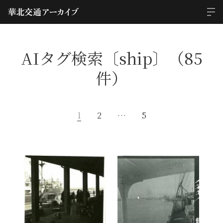
AIタグ検索〔ship〕（85
件）
1
2
…
5