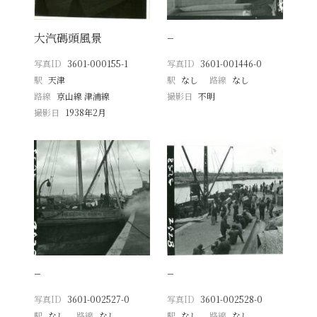
大汽碼頭風景
−
写真ID
3601-000155-1
写真ID
3601-001446-0
駅
天津
駅
なし
路線
なし
路線
京山線 津浦線
撮影日
不明
撮影日
1938年2月
−
−
写真ID
3601-002527-0
写真ID
3601-002528-0
駅
なし
路線
なし
駅
なし
路線
なし