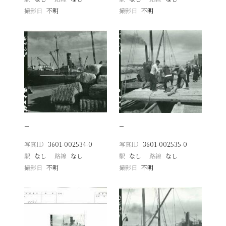
撮影日
不明
撮影日
不明
−
−
写真ID
3601-002534-0
写真ID
3601-002535-0
駅
なし
路線
なし
駅
なし
路線
なし
撮影日
不明
撮影日
不明