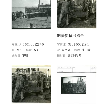
−
開灤炭輸出風景
写真ID
3601-003217-0
写真ID
3601-003218-1
駅
なし
路線
なし
駅
秦皇島
路線
京山線
撮影日
不明
撮影日
1938年6月