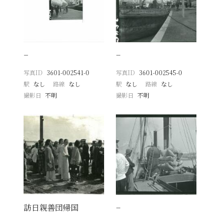
−
−
写真ID
3601-002541-0
写真ID
3601-002545-0
駅
なし
路線
なし
駅
なし
路線
なし
撮影日
不明
撮影日
不明
訪日親善団帰国
−