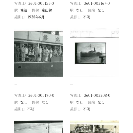
写真ID
3601-003153-0
写真ID
3601-003167-0
駅
塘沽
路線
京山線
駅
なし
路線
なし
撮影日
1938年6月
撮影日
不明
−
−
写真ID
3601-003190-0
写真ID
3601-003208-0
駅
なし
路線
なし
駅
なし
路線
なし
撮影日
不明
撮影日
不明