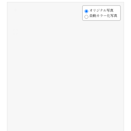
+
オリジナル写真
自動カラー化写真
-