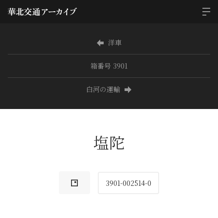
洋車
箱番号 3901
白河の運輸
塩陀
3901-002514-0