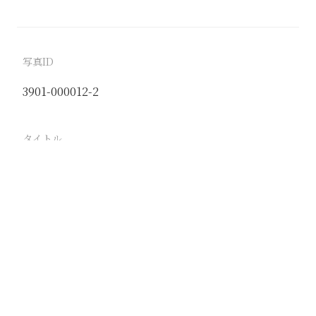
写真ID
3901-000012-2
タイトル
新採用社員内原訓練所入所式 教育勅語奉読 内原訓
練所
駅
路線