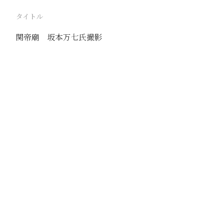
タイトル
関帝廟 坂本万七氏撮影
駅
張家口
路線
京包線
撮影年月