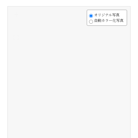
+
オリジナル写真
自動カラー化写真
-