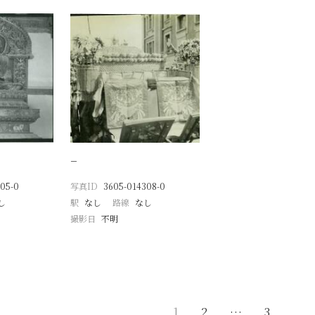
−
05-0
写真ID
3605-014308-0
し
駅
なし
路線
なし
撮影日
不明
1
2
…
3