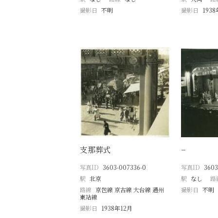
撮影日
不明
撮影日
193
支那葬式
−
写真ID
3603-007336-0
写真ID
3603
駅
北京
駅
なし
路
路線
京包線 京古線 大台線 通州
撮影日
不明
東站線
撮影日
1938年12月