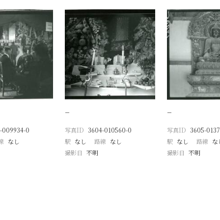
−
−
-009934-0
写真ID
3604-010560-0
写真ID
3605-0137
線
なし
駅
なし
路線
なし
駅
なし
路線
な
撮影日
不明
撮影日
不明