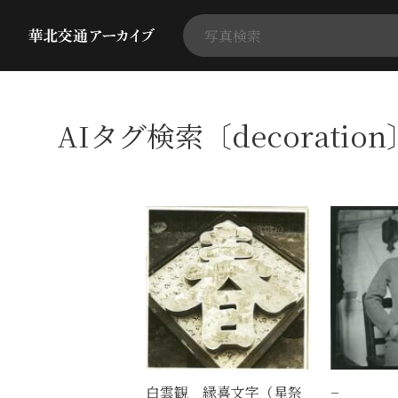
AIタグ検索〔decoratio
白雲観 縁喜文字（星祭
−