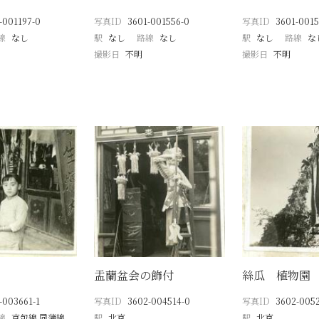
-001197-0
写真ID
3601-001556-0
写真ID
3601-0015
線
なし
駅
なし
路線
なし
駅
なし
路線
な
撮影日
不明
撮影日
不明
盂蘭盆会の飾付
絲瓜 植物園
-003661-1
写真ID
3602-004514-0
写真ID
3602-005
線
京包線 同蒲線
駅
北京
駅
北京