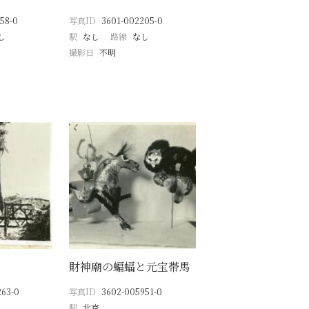
58-0
写真ID
3601-002205-0
し
駅
なし
路線
なし
撮影日
不明
財神廟の蝙蝠と元宝帯馬
263-0
写真ID
3602-005951-0
駅
北京