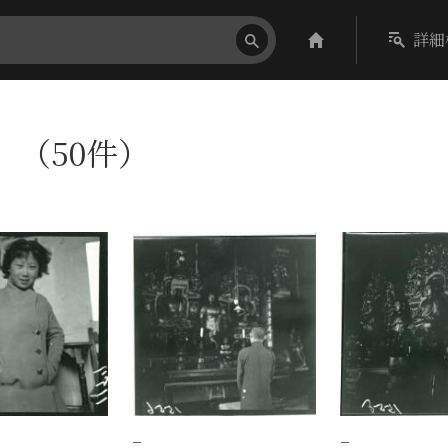
詳細
n〕（50件）
−
−