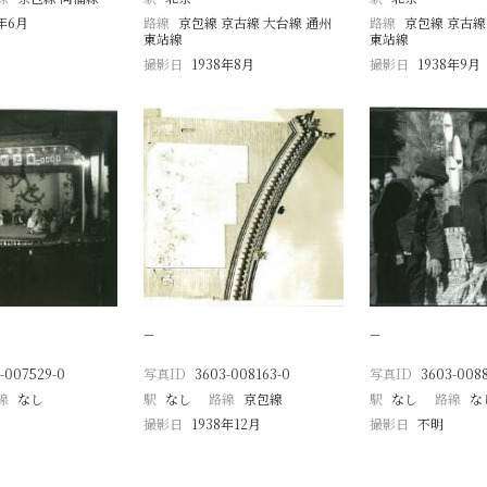
8年6月
路線
京包線 京古線 大台線 通州
路線
京包線 京古線
東站線
東站線
撮影日
1938年8月
撮影日
1938年9月
−
−
-007529-0
写真ID
3603-008163-0
写真ID
3603-008
線
なし
駅
なし
路線
京包線
駅
なし
路線
な
撮影日
1938年12月
撮影日
不明