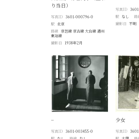
り当日）
写真ID
3601
駅
なし
路
写真ID
3601-000796-0
撮影日
不明
駅
北京
路線
京包線 京古線 大台線 通州
東站線
撮影日
1938年2月
−
少女
写真ID
3601-003455-0
写真ID
3601
駅
なし
路線
なし
駅
大同
路