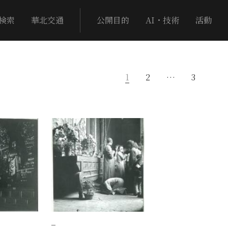
検索
華北交通
公開目的
AI・技術
活動
1
2
…
3
−