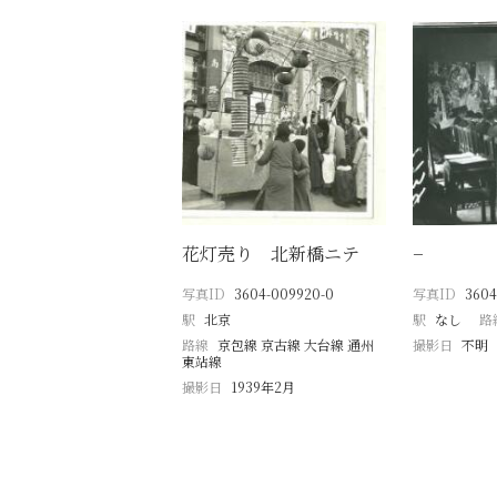
花灯売り 北新橋ニテ
−
写真ID
3604-009920-0
写真ID
3604
駅
北京
駅
なし
路
路線
京包線 京古線 大台線 通州
撮影日
不明
東站線
撮影日
1939年2月