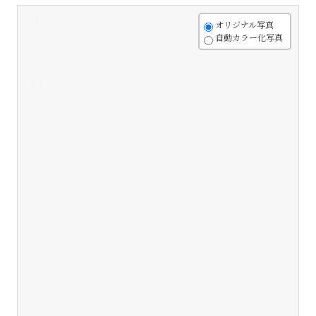
+
オリジナル写真
自動カラー化写真
-