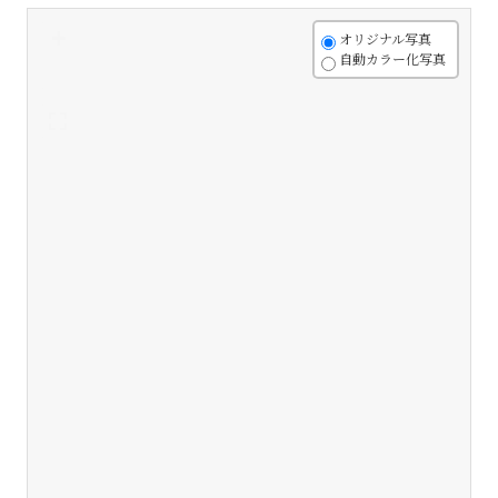
+
オリジナル写真
自動カラー化写真
-