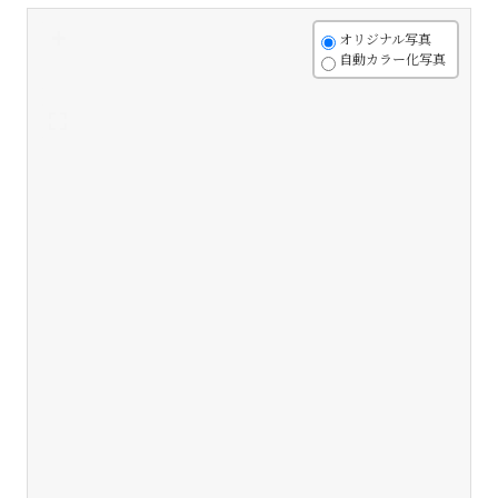
+
オリジナル写真
自動カラー化写真
-