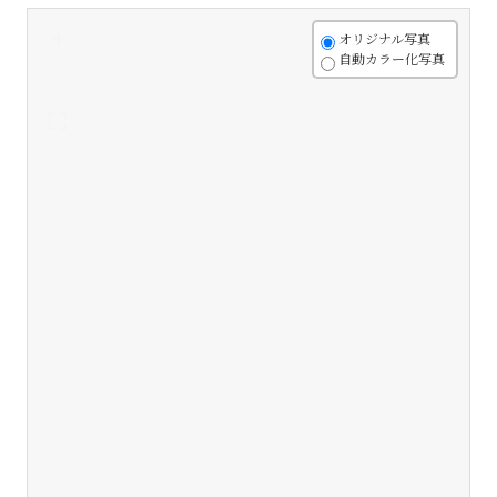
+
オリジナル写真
自動カラー化写真
-