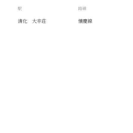
駅
路線
清化
大辛荘
懐慶線
送付先
使用目的
AIタグ