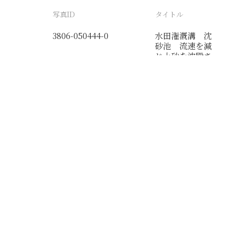
写真ID
タイトル
3806-050444-0
水田潅漑溝 沈
砂池 流速を減
じ土砂を沈殿さ
せる 清化県大
辛荘
分類番号
検閲印