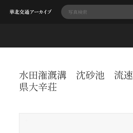
水田潅漑溝 沈砂池 流速
県大辛荘
+
-