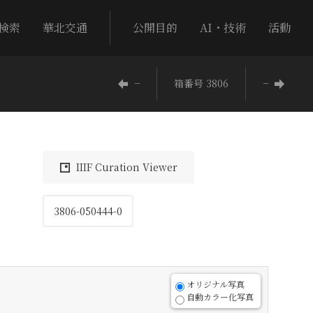
検索
華北交通
公開目的
AI・技術
活動
−
箱番号 3806
−
IIIF Curation Viewer
3806-050444-0
オリジナル写真
自動カラー化写真