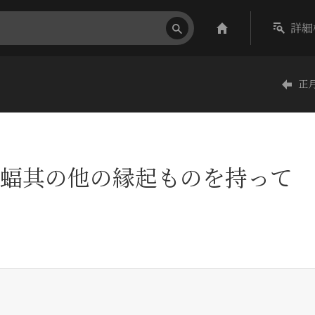
詳細
正
蝠其の他の縁起ものを持って