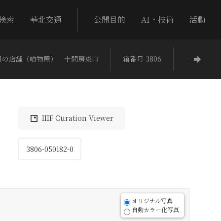
検索
華北交通
公開目的
AI・技術
活動
月の店舗（喰物屋） 十間房東口
箱番号 3806
−
IIIF Curation Viewer
3806-050182-0
オリジナル写真
自動カラー化写真