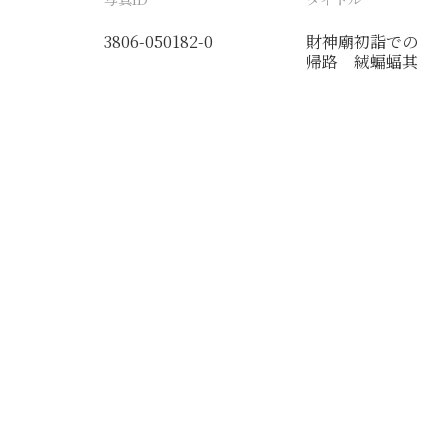
3806-050182-0
財神廟初詣での
帰路 絨蝙蝠其
の他の縁起もの
を持って帰る
分類番号
検閲印