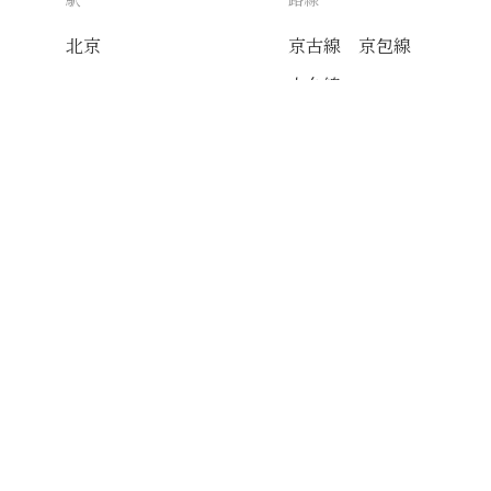
北京
京古線
京包線
大台線
通州東站線
送付先
使用目的
AIタグ