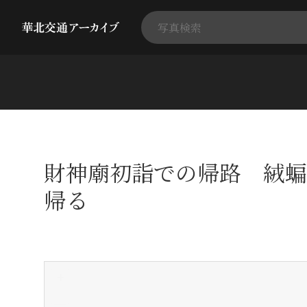
財神廟初詣での帰路 絨蝙
帰る
+
-