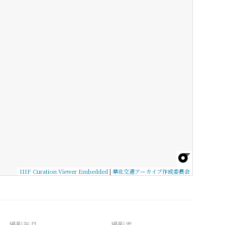
IIIF Curation Viewer Embedded
|
華北交通アーカイブ作成委員会
撮影年月
撮影者