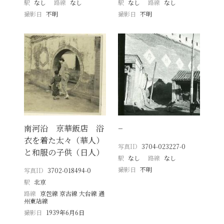
駅
なし
路線
なし
駅
なし
路線
なし
撮影日
不明
撮影日
不明
南河沿 京華飯店 浴
−
衣を着た太々（華人）
写真ID
3704-023227-0
と和服の子供（日人）
駅
なし
路線
なし
撮影日
不明
写真ID
3702-018494-0
駅
北京
路線
京包線 京古線 大台線 通
州東站線
撮影日
1939年6月6日