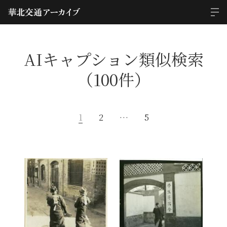
AIキャプション類似検索
（100件）
1
2
…
5