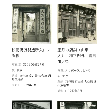
松花鴨蛋製造所入口ノ
正月の店舗（山東
看板
人） 和平門外 騾馬
市大街
写真ID
3701-016829-0
駅
北京
写真ID
3806-050179-0
路線
京包線 京古線 大台線 通
駅
北京
州東站線
路線
京包線 京古線 大台線 通
撮影日
1939年5月
州東站線
撮影日
1942年2月