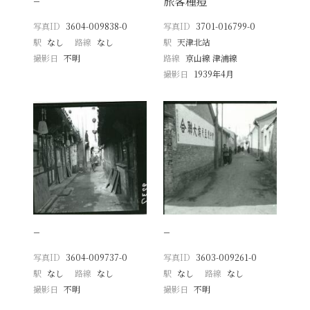
−
旅客種痘
写真ID
3604-009838-0
写真ID
3701-016799-0
駅
なし
路線
なし
駅
天津北站
撮影日
不明
路線
京山線 津浦線
撮影日
1939年4月
−
−
写真ID
3604-009737-0
写真ID
3603-009261-0
駅
なし
路線
なし
駅
なし
路線
なし
撮影日
不明
撮影日
不明