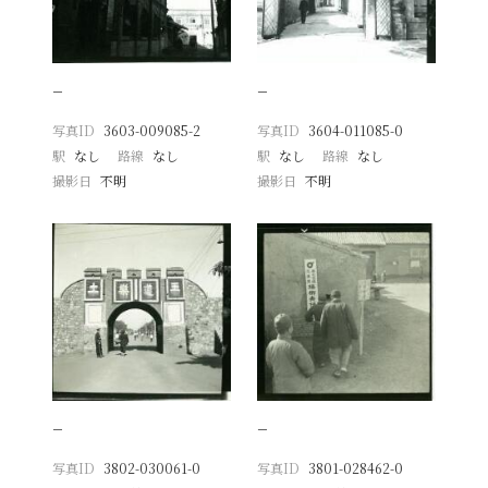
−
−
写真ID
3603-009085-2
写真ID
3604-011085-0
駅
なし
路線
なし
駅
なし
路線
なし
撮影日
不明
撮影日
不明
−
−
写真ID
3802-030061-0
写真ID
3801-028462-0