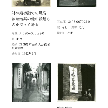
財神廟初詣での帰路
−
絨蝙蝠其の他の縁起も
写真ID
3603-007093-0
のを持って帰る
駅
なし
路線
なし
撮影日
不明
写真ID
3806-050182-0
駅
北京
路線
京包線 京古線 大台線 通
州東站線
撮影日
1942年2月