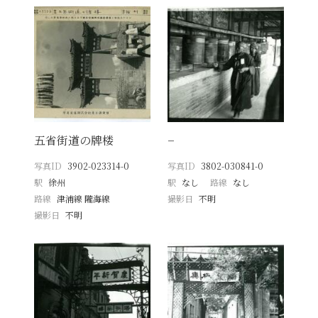
五省街道の牌楼
−
写真ID
3902-023314-0
写真ID
3802-030841-0
駅
徐州
駅
なし
路線
なし
路線
津浦線 隴海線
撮影日
不明
撮影日
不明