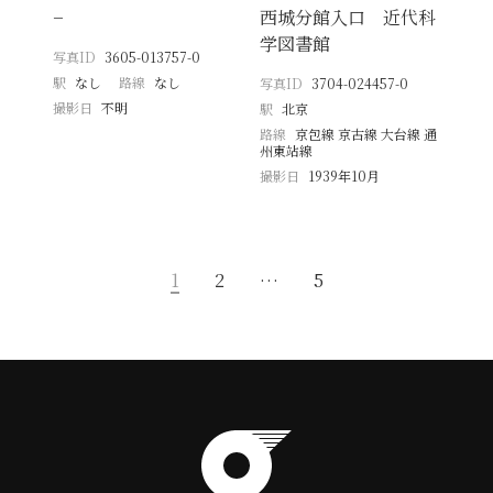
−
西城分館入口 近代科
学図書館
写真ID
3605-013757-0
駅
なし
路線
なし
写真ID
3704-024457-0
撮影日
不明
駅
北京
路線
京包線 京古線 大台線 通
州東站線
撮影日
1939年10月
1
2
…
5