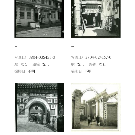
−
−
写真ID
3804-035456-0
写真ID
3704-024167-0
駅
なし
路線
なし
駅
なし
路線
なし
撮影日
不明
撮影日
不明