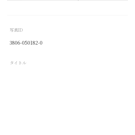
写真ID
3806-050182-0
タイトル
財神廟初詣での帰路 絨蝙蝠其の他の縁起ものを持っ
て帰る
駅
北京
路線