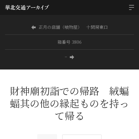
正月の店舗（喰物屋） 十間房東口
箱番号 3806
−
財神廟初詣での帰路 絨蝙
蝠其の他の縁起ものを持っ
て帰る