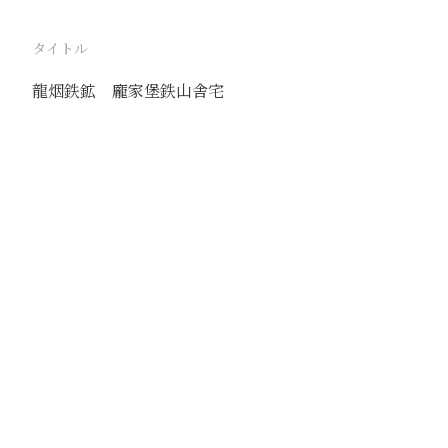
タイトル
龍烟鉄鉱 龐家堡鉄山舎宅
駅
宣化
路線
京包線
撮影年月
1941年10月