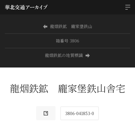
龍烟鉄鉱 龐家堡鉄山
箱番号 3806
龍烟鉄鉱の地質標識
龍烟鉄鉱 龐家堡鉄山舎宅
3806-041853-0