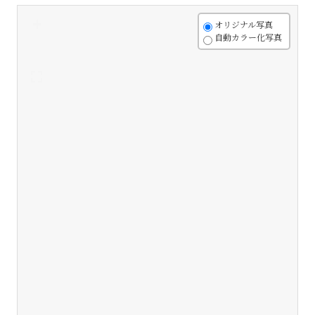
+
オリジナル写真
自動カラー化写真
-