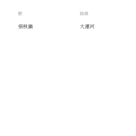
駅
路線
張秋鎭
大運河
送付先
使用目的