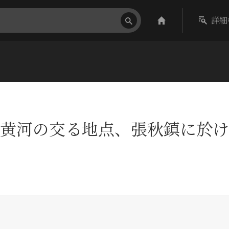
詳細
黄河の交る地点、張秋鎮に於け