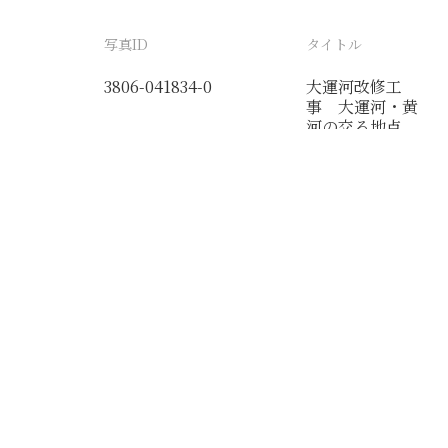
写真ID
タイトル
3806-041834-0
大運河改修工
事 大運河・黄
河の交る地点、
張秋鎮に於ける
運河取水口の改
修工事
分類番号
検閲印