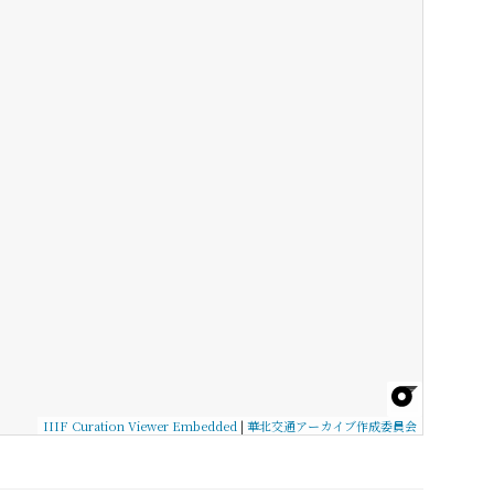
IIIF Curation Viewer Embedded
|
華北交通アーカイブ作成委員会