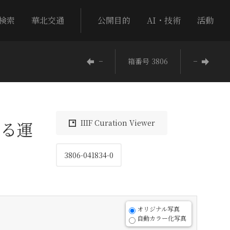
検索
華北交通
公開目的
AI・技術
活動
−
箱番号 3806
−
る運
IIIF Curation Viewer
3806-041834-0
オリジナル写真
自動カラー化写真