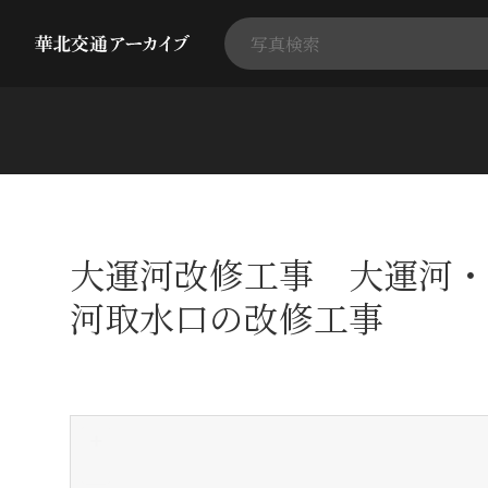
大運河改修工事 大運河・
河取水口の改修工事
+
-