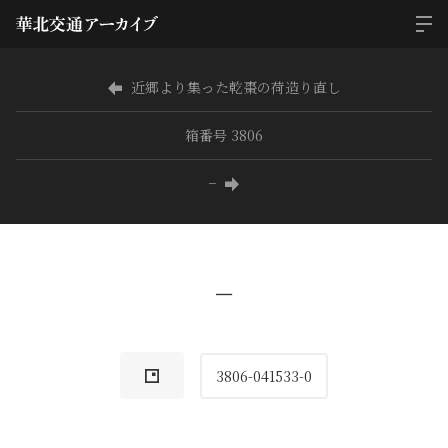
近郷より集った乾棗の荷造り直し
箱番号 3806
−
−
3806-041533-0