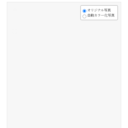
+
オリジナル写真
自動カラー化写真
-