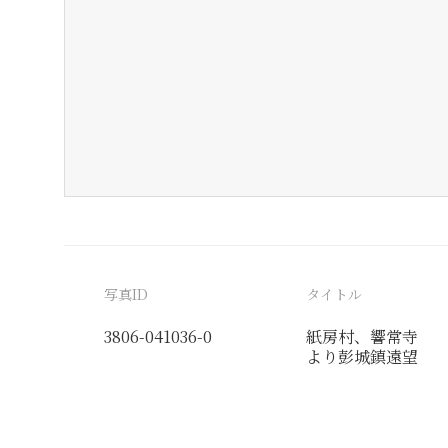
写真ID
タイトル
3806-041036-0
紙房村、響常寺
より彭城鎮遠望