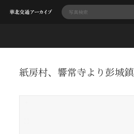
紙房村、響常寺より彭城鎮
+
-