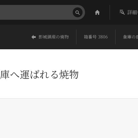
詳細
彭城鎮産の焼物
箱番号 3806
倉庫の
庫へ運ばれる焼物