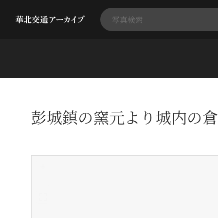
彭城鎮の窯元より城内の倉
+
-