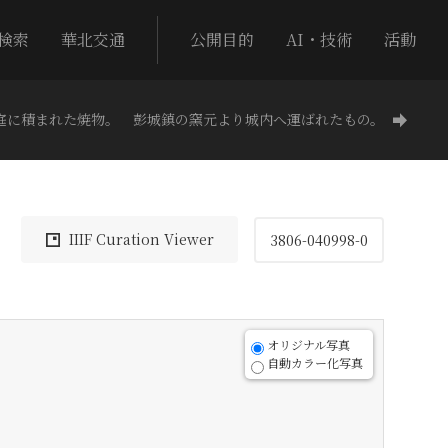
検索
華北交通
公開目的
AI・技術
活動
庭に積まれた焼物。 彭城鎮の窯元より城内へ運ばれたもの。
IIIF Curation Viewer
3806-040998-0
オリジナル写真
自動カラー化写真