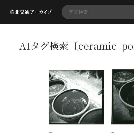
AIタグ検索〔ceramic_p
−
−