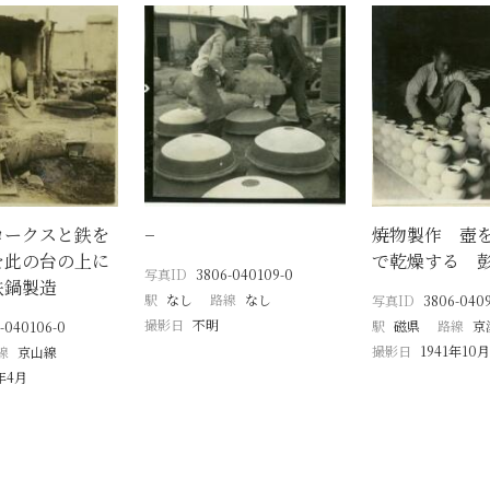
コークスと鉄を
−
焼物製作 壺
を此の台の上に
で乾燥する 
写真ID
3806-040109-0
鉄鍋製造
駅
なし
路線
なし
写真ID
3806-040
撮影日
不明
駅
磁県
路線
京
-040106-0
撮影日
1941年10月
線
京山線
1年4月