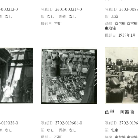
-003313-0
写真ID
3601-003317-0
写真ID
3603-0087
線
なし
駅
なし
路線
なし
駅
北京
撮影日
不明
路線
京包線 京古線
東站線
撮影日
1939年1月
−
西単 陶器商
-019038-0
写真ID
3702-019606-0
写真ID
3702-0196
線
なし
駅
なし
路線
なし
駅
北京
撮影日
不明
路線
京包線 京古線