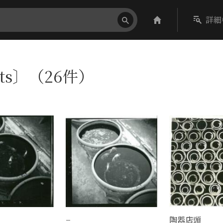
詳細
ots〕（26件）
−
陶器店頭