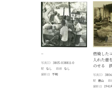
−
燃焼した
入れた壺
写真ID
3805-038811-0
のせる 
駅
なし
路線
なし
撮影日
不明
写真ID
3806
駅
唐山
路
撮影日
194