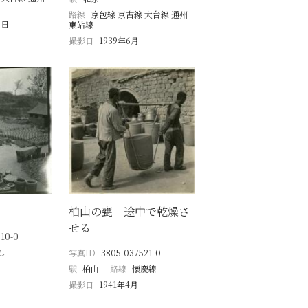
路線
京包線 京古線 大台線 通州
8日
東站線
撮影日
1939年6月
柏山の甕 途中で乾燥さ
せる
10-0
し
写真ID
3805-037521-0
駅
柏山
路線
懐慶線
撮影日
1941年4月