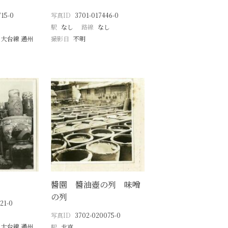
15-0
写真ID
3701-017446-0
駅
なし
路線
なし
 大台線 通州
撮影日
不明
醬園 醬油壺の列 味噌
の列
21-0
写真ID
3702-020075-0
 大台線 通州
駅
北京