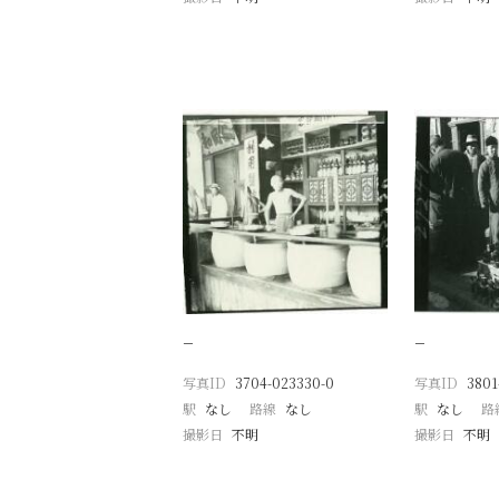
−
−
写真ID
3704-023330-0
写真ID
3801
駅
なし
路線
なし
駅
なし
路
撮影日
不明
撮影日
不明