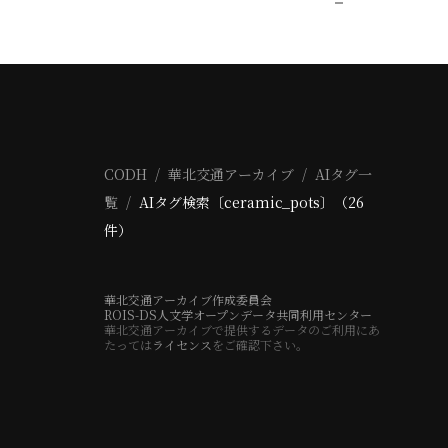
CODH
華北交通アーカイブ
AIタグ一
覧
AIタグ検索〔ceramic_pots〕（26
件）
華北交通アーカイブ作成委員会
ROIS-DS人文学オープンデータ共同利用センター
華北交通アーカイブで提供するデータのご利用にあ
たっては
ライセンス
をご確認下さい。