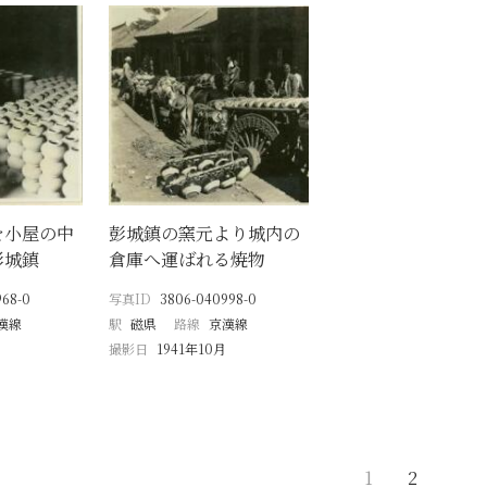
を小屋の中
彭城鎮の窯元より城内の
彭城鎮
倉庫へ運ばれる焼物
968-0
写真ID
3806-040998-0
漢線
駅
磁県
路線
京漢線
撮影日
1941年10月
1
2