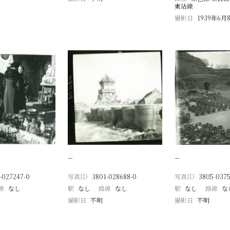
東站線
撮影日
1939年6月
−
−
-027247-0
写真ID
3801-028688-0
写真ID
3805-0375
線
なし
駅
なし
路線
なし
駅
なし
路線
な
撮影日
不明
撮影日
不明