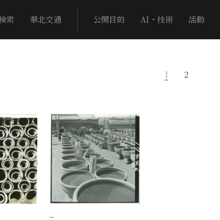
検索
華北交通
公開目的
AI・技術
活動
1
2
−