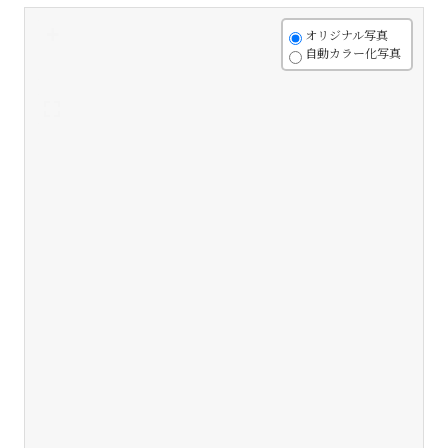
+
オリジナル写真
自動カラー化写真
-