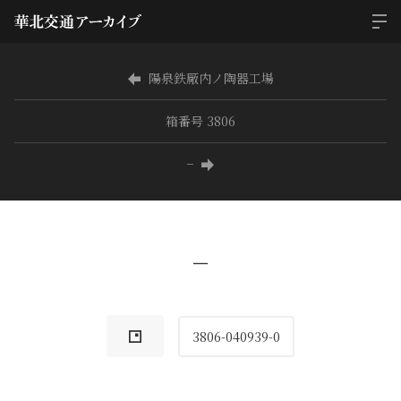
陽泉鉄厰内ノ陶器工場
箱番号 3806
−
−
3806-040939-0