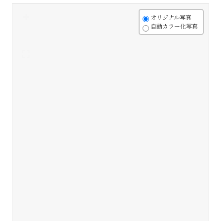
+
オリジナル写真
自動カラー化写真
-