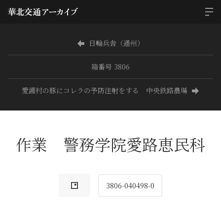
日輪兵舎（通州）
箱番号 3806
愛護村の豚にコレラの予防注射をする 中央鉄路農場
作業 警務学院愛路恵民科
3806-040498-0