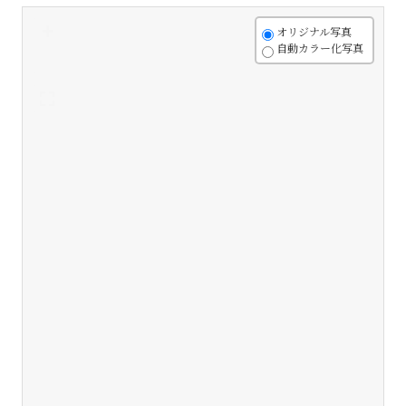
+
オリジナル写真
自動カラー化写真
-