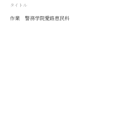
タイトル
作業 警務学院愛路恵民科
駅
天津
路線
京山線
津浦線
撮影年月
1941年9月