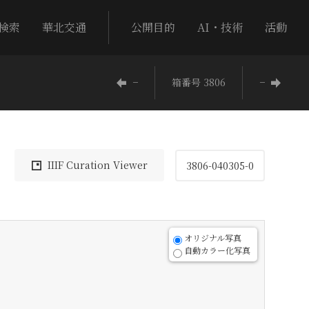
検索
華北交通
公開目的
AI・技術
活動
−
箱番号 3806
−
IIIF Curation Viewer
3806-040305-0
オリジナル写真
自動カラー化写真