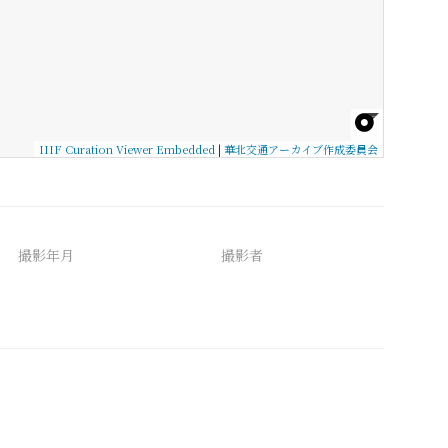
IIIF Curation Viewer Embedded
|
華北交通アーカイブ作成委員会
撮影年月
撮影者
備考