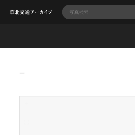
−
+
-