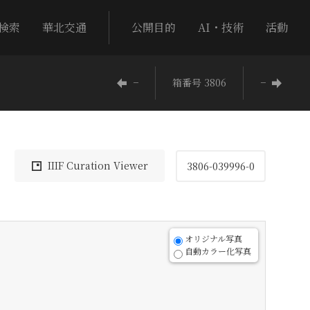
検索
華北交通
公開目的
AI・技術
活動
−
箱番号 3806
−
IIIF Curation Viewer
3806-039996-0
オリジナル写真
自動カラー化写真