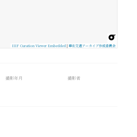
IIIF Curation Viewer Embedded
|
華北交通アーカイブ作成委員会
撮影年月
撮影者
備考