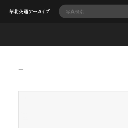
−
+
-