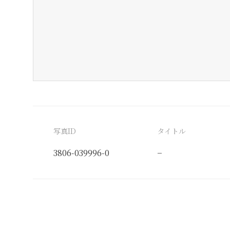
写真ID
タイトル
3806-039996-0
−
分類番号
検閲印