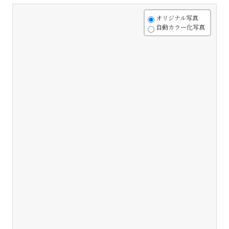
+
オリジナル写真
自動カラー化写真
-