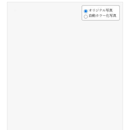
+
オリジナル写真
自動カラー化写真
-